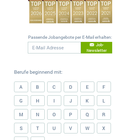
Passende Jobangebote per E-Mail erhalten:
Job-
Newsletter
Berufe beginnend mit:
A
B
C
D
E
F
G
H
I
J
K
L
M
N
O
P
Q
R
S
T
U
V
W
X