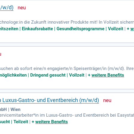
m/w/d)
chnologe:in die Zukunft innovativer Produkte mit! In Vollzeit sich
 den gesamten Entwicklungsprozess. Werden Sie Teil unseres dyna
beitszeiten | Einkaufsrabatte | Gesundheitsprogramme | Vollzeit
|
+
w
suchen ab sofort eine/n engagierte/n Speisenträger/in (m/w/d). Ih
r Küchenvorbereitung. Werden Sie Teil unserer dynamischen Gastro
öglichkeiten | Dringend gesucht | Vollzeit
|
+
weitere Benefits
m Luxus-Gastro- und Eventbereich (m/w/d)
mbH | Wien
rvicemitarbeiter*in im Luxus-Gastro- und Eventbereich bei Easystaf
nd 5-Sterne-Anlässen. Ideal für Studenten und Saisonkräfte – jetzt b
ucht | Teilzeit
|
+
weitere Benefits