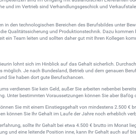
e und im Vertrieb sind Verhandlungsgeschick und Verkaufstal
 in den technologischen Bereichen des Berufsbildes unter Bew
 die Qualitätssicherung und Produktionstechnik. Dazu kommen b
eit ein Team leiten und sollten daher gut mit Ihren Kollegen k
urin lohnt sich im Hinblick auf das Gehalt sicherlich. Durchschn
es möglich. Je nach Bundesland, Betrieb und dem genauen Berufsb
und Sie haben dort gute Berufschancen.
s verdienen Sie kein Geld, außer Sie arbeiten nebenbei bereits 
ung. Unter bestimmten Voraussetzungen können Sie aber Bafög o
 können Sie mit einem Einstiegsgehalt von mindestens 2.500 € b
en können Sie Ihr Gehalt im Laufe der Jahre noch erheblich ver
rfahrung, sollte Ihr Gehalt bei etwa 4.500 € brutto im Monat li
g und eine leitende Position inne, kann Ihr Gehalt auch auf bis