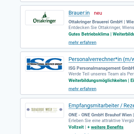
Brauer:in
Ottakringer Brauerei GmbH | Wi
Entdecken Sie Ottakringer, Wiens
eil einer Familie, die erstklassig
Gutes Betriebsklima | Weiterbild
mehr erfahren
Personalverrechner*in (m/
ISG Personalmanagement GmbH 
Werde Teil unseres Team als Pers
e), Eintritt nach Absprache. Stan
Weiterbildungsmöglichkeiten | Ei
mehr erfahren
Empfangsmitarbeiter / Reze
ONE - ONE GmbH Brauhof Wien |
Erleben Sie eine attraktive Vergü
Überstunden und Feiertage werde
Vollzeit
|
+
weitere Benefits