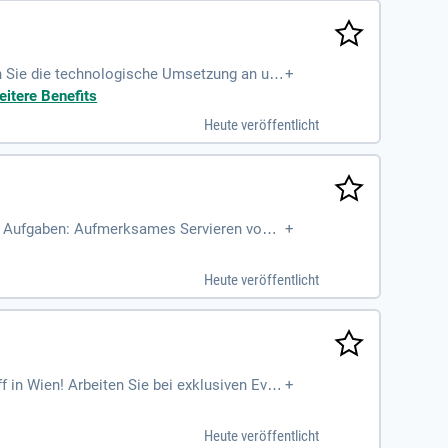
ern Sie die technologische Umsetzung an un
+
mischen Teams!
eitere Benefits
Heute veröffentlicht
re Aufgaben: Aufmerksames Servieren von S
+
nomie!
Heute veröffentlicht
f in Wien! Arbeiten Sie bei exklusiven Even
+
ewerben!
Heute veröffentlicht