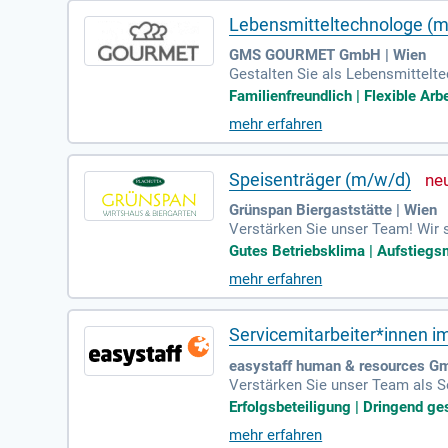
Lebensmitteltechnologe (
GMS GOURMET GmbH | Wien
Gestalten Sie als Lebensmittelte
seren Standorten und begleiten
Familienfreundlich | Flexible Ar
mehr erfahren
Speisenträger (m/w/d)
Grünspan Biergaststätte | Wien
Verstärken Sie unser Team! Wir 
peisen und Unterstützung bei de
Gutes Betriebsklima | Aufstiegsm
mehr erfahren
Servicemitarbeiter*innen i
easystaff human & resources G
Verstärken Sie unser Team als Se
ts, erstklassigen Firmenfeiern u
Erfolgsbeteiligung | Dringend ges
mehr erfahren