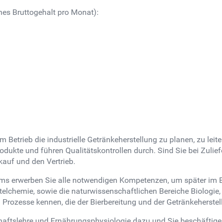
hes Bruttogehalt pro Monat):
nem Betrieb die industrielle Getränkeherstellung zu planen, zu l
dukte und führen Qualitätskontrollen durch. Sind Sie bei Zulie
auf und den Vertrieb.
s erwerben Sie alle notwendigen Kompetenzen, um später im Ber
elchemie, sowie die naturwissenschaftlichen Bereiche Biologie,
Prozesse kennen, die der Bierbereitung und der Getränkeherstel
haftslehre und Ernährungsphysiologie dazu und Sie beschäftige