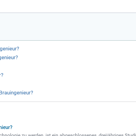
genieur?
genieur?
r?
Brauingenieur?
nieur?
hnologie zu werden, ist ein abgeschlossenes, dreijähriges Stud