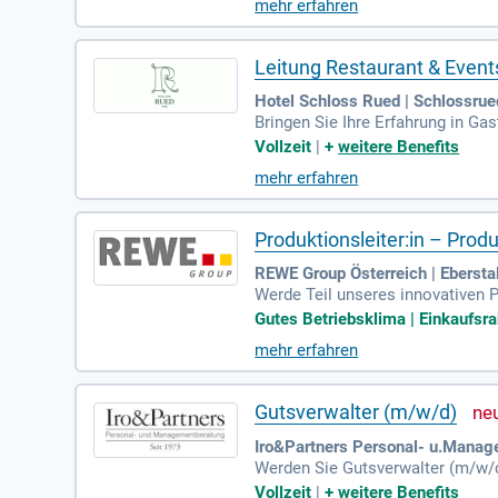
mehr erfahren
Leitung Restaurant & Event
Hotel Schloss Rued | Schlossrue
Bringen Sie Ihre Erfahrung in G
mpetenz mitbringen, freuen wir u
Vollzeit
|
+
weitere Benefits
mehr erfahren
Produktionsleiter:in – Pro
REWE Group Österreich | Eberstal
Werde Teil unseres innovativen Pr
Schlüsselbereiche Faschierung, 
Gutes Betriebsklima | Einkaufsra
mehr erfahren
Gutsverwalter (m/w/d)
Iro&Partners Personal- u.Manag
Werden Sie Gutsverwalter (m/w/d)
u und Forstwirtschaft ein, um u
Vollzeit
|
+
weitere Benefits