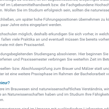
brief im Lebensmittelhandwerk bzw. die Fachgebundene Hochsch
 Wollen Sie im Studium erfolgreich sein, sollten die naturwiss
hließen, um später hohe Führungspositionen übernehmen zu kön
 paar Jahre extra eingeplant werden.
schulen möglich, deshalb erkundigen Sie sich vorher, in welch
 fallen viele Praktika an und eventuell müssen Sie bereits vorhe
nate mit dem Praxisanteil.
bildungsbegleitenden Studiengang absolvieren. Hier beginnen Si
ferien und Praxissemester verbringen Sie weiterhin Zeit im Betr
esellen- bzw. Abschlussprüfung zum Brauer und Mälzer statt un
ter ist eine weitere Praxisphase im Rahmen der Bachelorarbeit 
nieur?
iere im Brauwesen sind naturwissenschaftliches Verständnis, wi
e an Naturwissenschaften haben und im Studium Ihre Fähigkeiten
nn.
ompetenzen sind im Umgang mit ausländischen Lieferanten oder