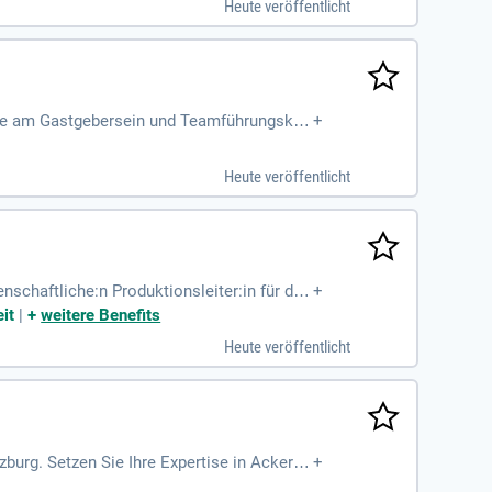
Heute veröffentlicht
eude am Gastgebersein und Teamführungsko
+
willkommen!
Heute veröffentlicht
nschaftliche:n Produktionsleiter:in für die
+
einefleisch.
it
|
+
weitere Benefits
Heute veröffentlicht
burg. Setzen Sie Ihre Expertise in Ackerba
+
terzuentwickeln.