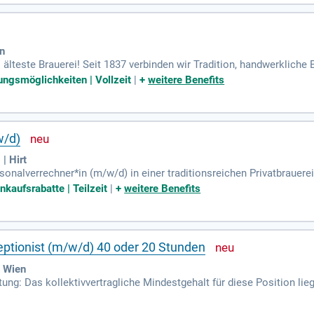
en
 älteste Brauerei! Seit 1837 verbinden wir Tradition, handwerklich
e Biere mit Leidenschaft schafft und den Puls der Bierkultur spürt.
ungsmöglichkeiten | Vollzeit
|
+
weitere Benefits
w/d)
| Hirt
onalverrechner*in (m/w/d) in einer traditionsreichen Privatbrauerei
dort: 9322 Micheldorf, Hirt 1. Gestalte mit uns die Zukunft!
nkaufsrabatte | Teilzeit
|
+
weitere Benefits
ptionist (m/w/d) 40 oder 20 Stunden
 Wien
tung: Das kollektivvertragliche Mindestgehalt für diese Position lieg
n selbstverständlich zusätzlich vergütet. Werden Sie Teil unseres 