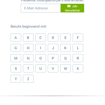
Passende Jobangebote per E-Mail erhalten:
Job-
Newsletter
Berufe beginnend mit:
A
B
C
D
E
F
G
H
I
J
K
L
M
N
O
P
Q
R
S
T
U
V
W
X
Y
Z