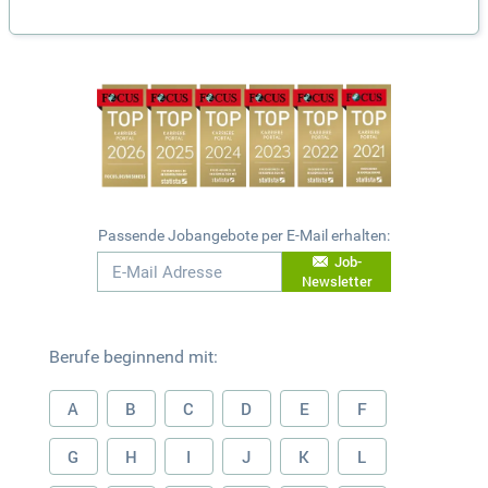
Passende Jobangebote per E-Mail erhalten:
Job-
Newsletter
Berufe beginnend mit:
A
B
C
D
E
F
G
H
I
J
K
L