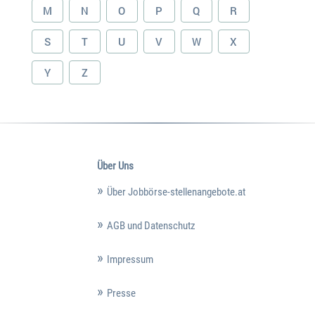
M
N
O
P
Q
R
S
T
U
V
W
X
Y
Z
Über Uns
Über Jobbörse-stellenangebote.at
AGB und Datenschutz
Impressum
Presse