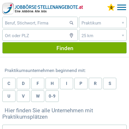
Praktikum
»
25 km
»
Finden
Praktikumsunternehmen beginnend mit:
C
D
F
H
I
P
R
S
U
V
W
0-9
Hier finden Sie alle Unternehmen mit
Praktikumsplätzen