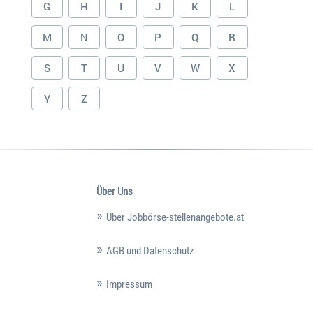
G
H
I
J
K
L
M
N
O
P
Q
R
S
T
U
V
W
X
Y
Z
Über Uns
Über Jobbörse-stellenangebote.at
AGB und Datenschutz
Impressum