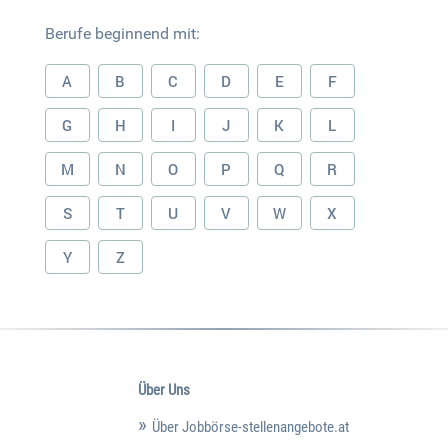
Berufe beginnend mit:
A
B
C
D
E
F
G
H
I
J
K
L
M
N
O
P
Q
R
S
T
U
V
W
X
Y
Z
Über Uns
Über Jobbörse-stellenangebote.at