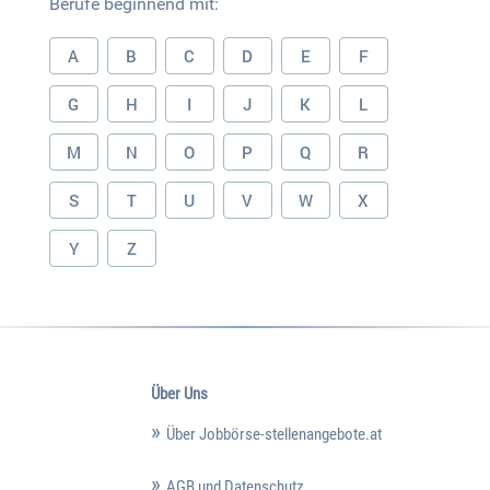
Berufe beginnend mit:
A
B
C
D
E
F
G
H
I
J
K
L
M
N
O
P
Q
R
S
T
U
V
W
X
Y
Z
Über Uns
Über Jobbörse-stellenangebote.at
AGB und Datenschutz