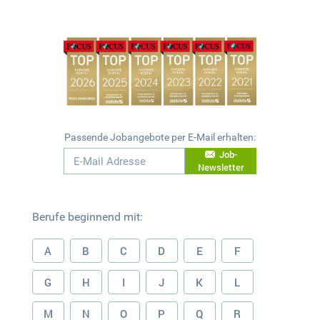
Passende Jobangebote per E-Mail erhalten:
Job-
Newsletter
Berufe beginnend mit:
A
B
C
D
E
F
G
H
I
J
K
L
M
N
O
P
Q
R