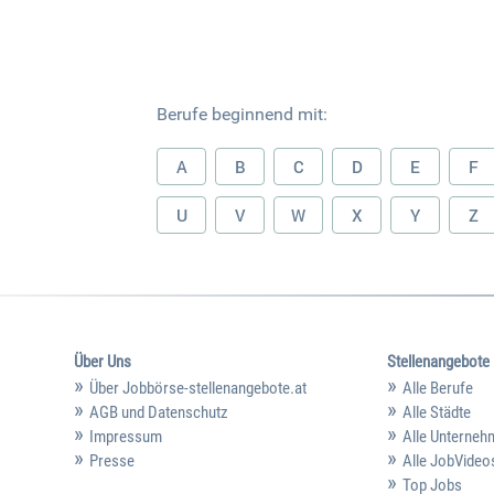
Berufe beginnend mit:
A
B
C
D
E
F
U
V
W
X
Y
Z
Über Uns
Stellenangebote
Über Jobbörse-stellenangebote.at
Alle Berufe
AGB und Datenschutz
Alle Städte
Impressum
Alle Unterne
Presse
Alle JobVideo
Top Jobs