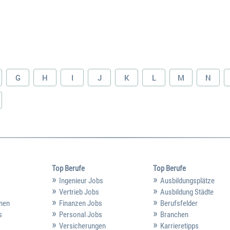
G
H
I
J
K
L
M
N
Top Berufe
Top Berufe
Ingenieur Jobs
Ausbildungsplätze
Vertrieb Jobs
Ausbildung Städte
hmen
Finanzen Jobs
Berufsfelder
s
Personal Jobs
Branchen
Versicherungen
Karrieretipps