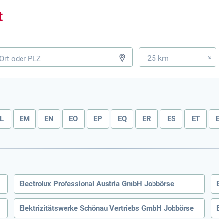
25 km
»
EL
EM
EN
EO
EP
EQ
ER
ES
ET
Electrolux Professional Austria GmbH Jobbörse
Elektrizitätswerke Schönau Vertriebs GmbH Jobbörse