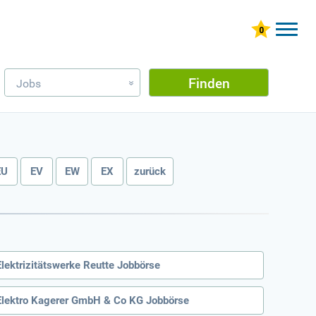
Finden
Jobs
»
EU
EV
EW
EX
zurück
Elektrizitätswerke Reutte Jobbörse
Elektro Kagerer GmbH & Co KG Jobbörse