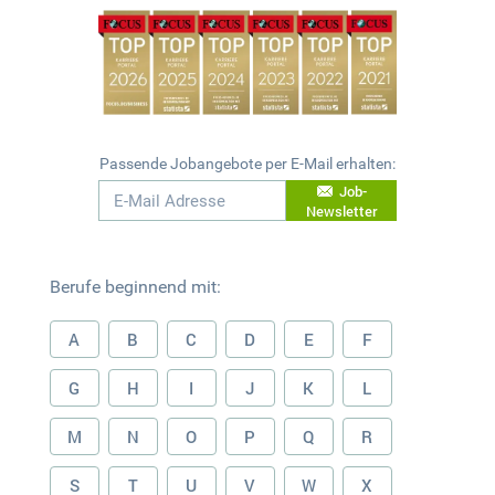
Passende Jobangebote per E-Mail erhalten:
Job-
Newsletter
Berufe beginnend mit:
A
B
C
D
E
F
G
H
I
J
K
L
M
N
O
P
Q
R
S
T
U
V
W
X