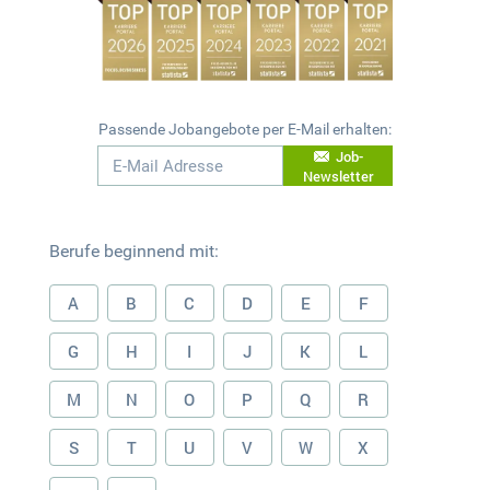
Passende Jobangebote per E-Mail erhalten:
Job-
Newsletter
Berufe beginnend mit:
A
B
C
D
E
F
G
H
I
J
K
L
M
N
O
P
Q
R
S
T
U
V
W
X