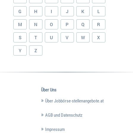
G
H
I
J
K
L
M
N
O
P
Q
R
S
T
U
V
W
X
Y
Z
Über Uns
Über Jobbörse-stellenangebote.at
AGB und Datenschutz
Impressum