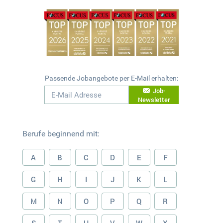
Passende Jobangebote per E-Mail erhalten:
Job-
Newsletter
Berufe beginnend mit:
A
B
C
D
E
F
G
H
I
J
K
L
M
N
O
P
Q
R