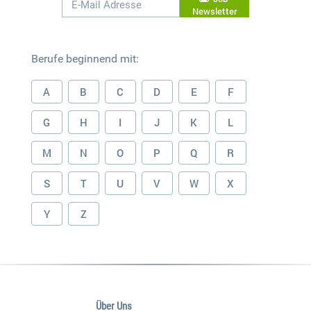
Newsletter
Berufe beginnend mit:
A
B
C
D
E
F
G
H
I
J
K
L
M
N
O
P
Q
R
S
T
U
V
W
X
Y
Z
Über Uns