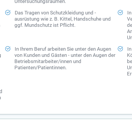
Untersuchungsräumen.
Das Tragen von Schutzkleidung und -
In
ausrüstung wie z. B. Kittel, Handschuhe und
Ve
n
ggf. Mundschutz ist Pflicht.
de
Ar
Un
In Ihrem Beruf arbeiten Sie unter den Augen
In
g
von Kunden und Gästen - unter den Augen der
Kö
Betriebsmitarbeiter/innen und
be
Patienten/Patientinnen.
Un
Er
nd
n