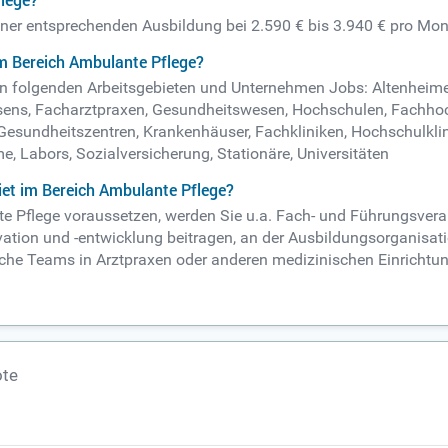
flege?
einer entsprechenden Ausbildung bei 2.590 € bis 3.940 € pro Mon
m Bereich Ambulante Pflege?
. in folgenden Arbeitsgebieten und Unternehmen Jobs: Altenheim
ns, Facharztpraxen, Gesundheitswesen, Hochschulen, Fachhoch
esundheitszentren, Krankenhäuser, Fachkliniken, Hochschulklini
, Labors, Sozialversicherung, Stationäre, Universitäten
et im Bereich Ambulante Pflege?
nte Pflege voraussetzen, werden Sie u.a. Fach- und Führungsver
ion und -entwicklung beitragen, an der Ausbildungsorganisati
ztliche Teams in Arztpraxen oder anderen medizinischen Einricht
ote