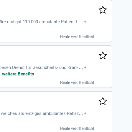
näre und gut 110.000 ambulante Patient Inn
+
Heute veröffentlicht
enen Dienst für Gesundheits- und Kranken
+
t diese ehestmöglich
+
weitere Benefits
Heute veröffentlicht
, welches als einziges ambulantes Rehazen
+
Heute veröffentlicht