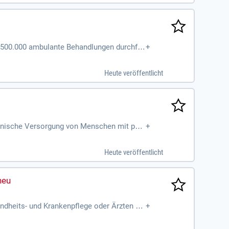
nd 500.000 ambulante Behandlungen durchfü
+
Heute veröffentlicht
zinische Versorgung von Menschen mit psy
+
nen im stationären
Heute veröffentlicht
ndheits- und Krankenpflege oder Ärzten üb
+
m Team nach dem Pflegeprozess