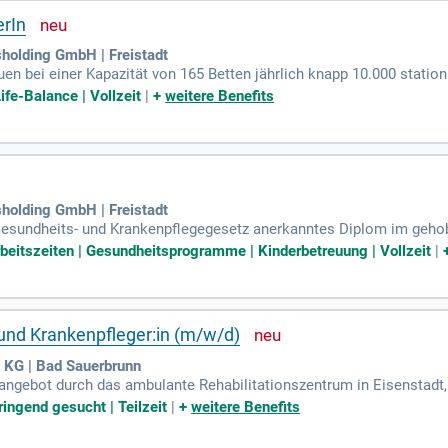
erIn
holding GmbH | Freistadt
uen bei einer Kapazität von 165 Betten jährlich knapp 10.000 statio
chniker? Genau deins!
fe-Balance | Vollzeit
|
+
weitere Benefits
holding GmbH | Freistadt
Gesundheits- und Krankenpflegegesetz anerkanntes Diplom im gehob
sbildung in der Pflege im Operationsbereich (bzw. die Bereitschaf
rbeitszeiten | Gesundheitsprogramme | Kinderbetreuung | Vollzeit
|
 und Krankenpfleger:in (m/w/d)
. KG | Bad Sauerbrunn
angebot durch das ambulante Rehabilitationszentrum in Eisenstadt
len Beitrag zur Gesundheitsvorsorge in der Region leistet.
ingend gesucht | Teilzeit
|
+
weitere Benefits