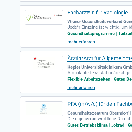
Fachärzt*in für Radiologie
Wiener Gesundheitsverbund Gener
Jede*r Einzelne ist wichtig, um 
hren zu können. Jetzt Teil der Kl
Gesundheitsprogramme | Teilzei
mehr erfahren
Ärztin/Arzt für Allgemeinmed
Kepler Universitätsklinikum Gmb
Ambulante bzw. stationäre allge
chiatrischen Erkrankungen und Su
Flexible Arbeitszeiten | Gutes B
mehr erfahren
PFA (m/w/d) für den Fachber
Gesundheitszentrum Oberndorf | 
Die eigenverantwortliche Durchf
ertragenen Aufgaben der Pflege
Gutes Betriebsklima | Jobrad | 