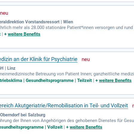
aldirektion Vorstandsressort | Wien
jährlich mehr als 28.000 stationäre Patient*innen versorgen und ru
inik Hietzing werden!
t
|
+
weitere Benefits
izin an der Klinik für Psychiatrie
H | Linz
meinmedizinische Betreuung von Patient Innen; ganzheitliche medi
chterkrankungen; zentrale ärztliche Ansprechperson für Patient In
etriebsklima | Gesundheitsprogramme | Teilzeit
|
+
weitere Benefits
eich Akutgeriatrie/Remobilisation in Teil- und Vollzeit
Oberndorf bei Salzburg
ührung der Ihnen von Angehörigen des gehobenen Dienstes für Gesu
fachassistenz gemäß §83a GuKG; Selbstständiges Arbeiten in eine
Gesundheitsprogramme | Vollzeit
|
+
weitere Benefits