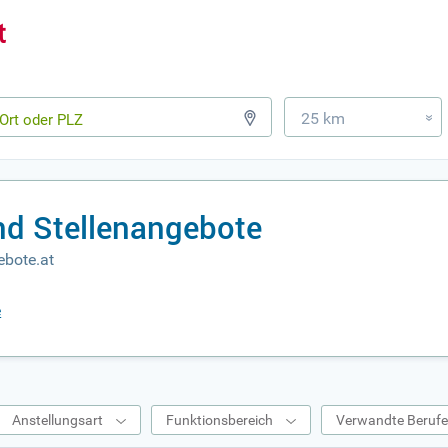
25 km
»
nd Stellenangebote
ebote.at
e
Anstellungsart
Funktionsbereich
Verwandte Beruf