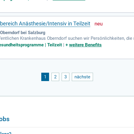
ereich Anästhesie/Intensiv in Teilzeit
Oberndorf bei Salzburg
fentlichen Krankenhaus Oberndorf suchen wir Persönlichkeiten, die
ersorgung in der Region Flachgau Nord sicherstellen.
Gesundheitsprogramme | Teilzeit
|
+
weitere Benefits
1
2
3
nächste
Jobs