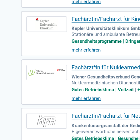
mehr erfahren
Fachärztin/Facharzt für Kin
Kepler Universitätsklinikum Gmb
Stationäre und ambulante Betreuu
g von pädiatrisch kardiologische
Gesundheitsprogramme | Dringen
mehr erfahren
Fachärzt*in für Nuklearmed
Wiener Gesundheitsverbund Gener
Nuklearmedizinischen Diagnostik;
senkompetenzzentrums und unter
Gutes Betriebsklima | Vollzeit
|
mehr erfahren
Fachärztin/Facharzt für Ne
Krankenfürsorgeanstalt der Bedi
Eigenverantwortliche nervenfach
cher Untersuchungen sowie Plan
Gutes Betriebsklima | Gesundhei