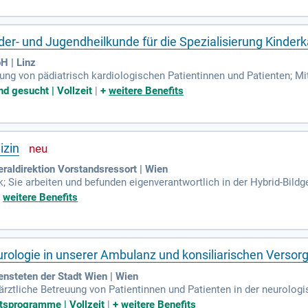
der- und Jugendheilkunde für die Spezialisierung Kinderk
H | Linz
ng von pädiatrisch kardiologischen Patientinnen und Patienten; Mi
n Intensivpatientinnen und Intensivpatienten; fetale / pränatale Unt
d gesucht | Vollzeit
|
+
weitere Benefits
izin
aldirektion Vorstandsressort | Wien
 Sie arbeiten und befunden eigenverantwortlich in der Hybrid-Bildg
suchen und behandeln Patient*innen mit komplexen Schilddrüsene
+
weitere Benefits
urologie in unserer Ambulanz und konsiliarischen Versor
ensteten der Stadt Wien | Wien
ärztliche Betreuung von Patientinnen und Patienten in der neurolo
ung, Festlegung von Diagnostik und Therapie ambulanter Versorgu
tsprogramme | Vollzeit
|
+
weitere Benefits