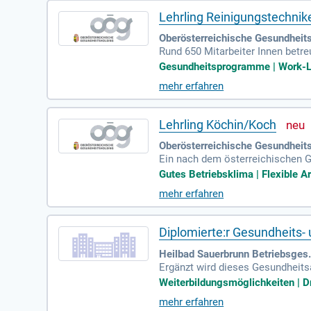
Lehrling Reinigungstechnik
Oberösterreichische Gesundheits
Rund 650 Mitarbeiter Innen betre
en. Dein Lehrberuf Reinigungste
Gesundheitsprogramme | Work-Li
mehr erfahren
Lehrling Köchin/Koch
Oberösterreichische Gesundheits
Ein nach dem österreichischen 
pflege; Abgeschlossene Sonderau
Gutes Betriebsklima | Flexible A
mehr erfahren
Diplomierte:r Gesundheits-
Heilbad Sauerbrunn Betriebsges
Ergänzt wird dieses Gesundheits
trum im Burgenland einen wertvol
Weiterbildungsmöglichkeiten | Dr
mehr erfahren