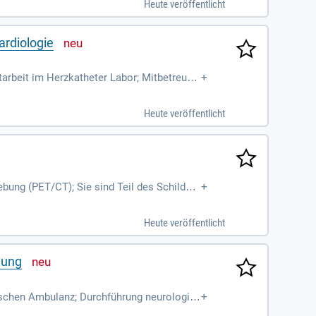
Heute veröffentlicht
ardiologie
tarbeit im Herzkatheter Labor; Mitbetreuun
+
ersuchungen;
Heute veröffentlicht
ebung (PET/CT); Sie sind Teil des Schilddrü
+
rkrankungen; Sie führen ambulante
Heute veröffentlicht
gung
gischen Ambulanz; Durchführung neurologis
+
ng; Abklärung und Behandlung