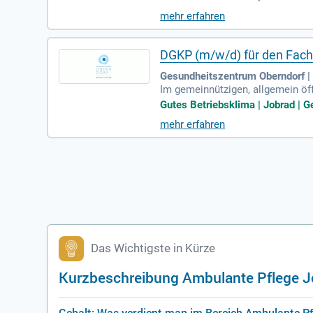
mehr erfahren
DGKP (m/w/d) für den Fachb
Gesundheitszentrum Oberndorf | 
Im gemeinnützigen, allgemein öf
e die stationäre und ambulante V
Gutes Betriebsklima | Jobrad | 
mehr erfahren
Das Wichtigste in Kürze
Kurzbeschreibung Ambulante Pflege 