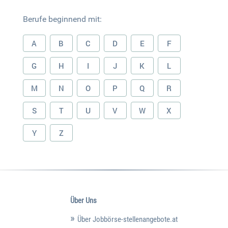
Berufe beginnend mit:
A
B
C
D
E
F
G
H
I
J
K
L
M
N
O
P
Q
R
S
T
U
V
W
X
Y
Z
Über Uns
Über Jobbörse-stellenangebote.at