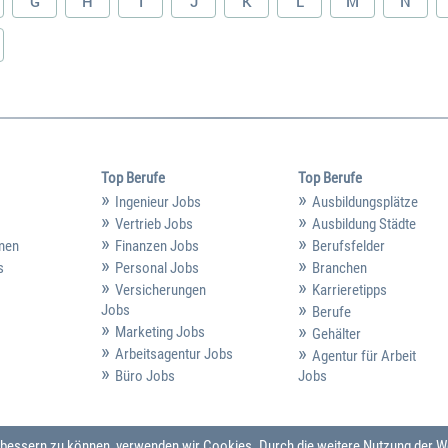
G
H
I
J
K
L
M
N
Top Berufe
Top Berufe
Ingenieur Jobs
Ausbildungsplätze
Vertrieb Jobs
Ausbildung Städte
hmen
Finanzen Jobs
Berufsfelder
s
Personal Jobs
Branchen
Versicherungen
Karrieretipps
Jobs
Berufe
Marketing Jobs
Gehälter
Arbeitsagentur Jobs
Agentur für Arbeit
Büro Jobs
Jobs
verbessern zu können, verwenden wir Cookies. Durch die weitere Nutzung der