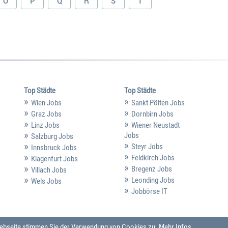
O
P
Q
R
S
T
Top Städte
Top Städte
Wien Jobs
Sankt Pölten Jobs
Graz Jobs
Dornbirn Jobs
Linz Jobs
Wiener Neustadt
Jobs
Salzburg Jobs
Steyr Jobs
Innsbruck Jobs
Feldkirch Jobs
Klagenfurt Jobs
Bregenz Jobs
Villach Jobs
Leonding Jobs
Wels Jobs
Jobbörse IT
 Webseite stimmen Sie der Verwendung von Cookies zu.
Mehr Infos ...