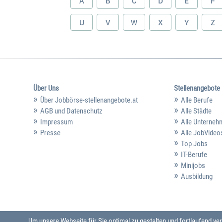
A
B
C
D
E
F
U
V
W
X
Y
Z
Über Uns
Stellenangebote
Über Jobbörse-stellenangebote.at
Alle Berufe
AGB und Datenschutz
Alle Städte
Impressum
Alle Unterne
Presse
Alle JobVideo
Top Jobs
IT-Berufe
Minijobs
Ausbildung
Um unsere Webseite für Sie optimal zu gestalten und fortlaufend 