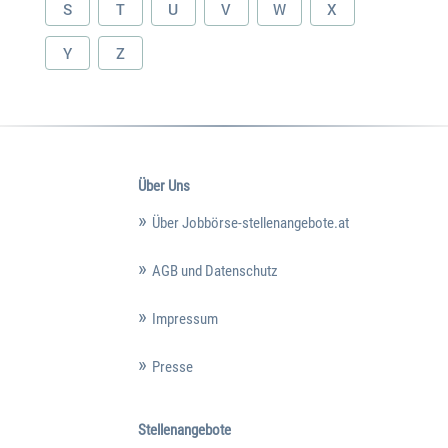
S
T
U
V
W
X
Y
Z
Über Uns
Über Jobbörse-stellenangebote.at
AGB und Datenschutz
Impressum
Presse
Stellenangebote