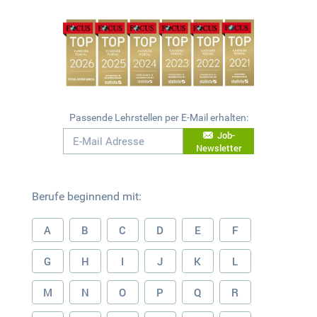
Passende Lehrstellen per E-Mail erhalten:
Job-
Newsletter
Berufe beginnend mit:
A
B
C
D
E
F
G
H
I
J
K
L
M
N
O
P
Q
R